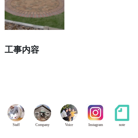
工事内容
Staff
Company
Voice
Instagram
note