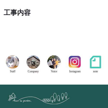
工事内容
Staff
Company
Voice
Instagram
note